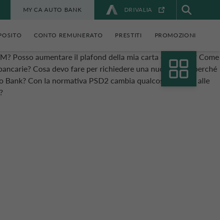
MY CA AUTO BANK
DRIVALIA
POSITO
CONTO REMUNERATO
PRESTITI
PROMOZIONI
ATM?
Posso aumentare il plafond della mia carta di credito?
Come
bancarie?
Cosa devo fare per richiedere una nuova carta perché
to Bank?
Con la normativa PSD2 cambia qualcosa rispetto alle
?