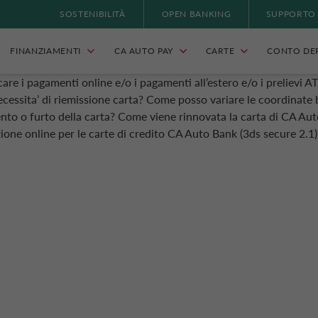
SOSTENIBILITÀ
OPEN BANKING
SUPPORTO
FINANZIAMENTI
CA AUTO PAY
CARTE
CONTO DE
are i pagamenti online e/o i pagamenti all’estero e/o i prelievi 
ecessita’ di riemissione carta?
Come posso variare le coordinate 
nto o furto della carta?
Come viene rinnovata la carta di CA Au
ezione online per le carte di credito CA Auto Bank (3ds secure 2.1)