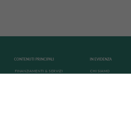
CONTENUTI PRINCIPALI
IN EVIDENZA
FINANZIAMENTI & SERVIZI
CHI SIAMO
CA AUTO PAY
CAREERS
CARTE
CONTATTI
CONTO DEPOSITO
SUPPORTO
CONTO REMUNERATO
TRASPARENZA
PRESTITI PERSONALI
RECLAMI
PROMOZIONI
INADEMPIMENTI ABF