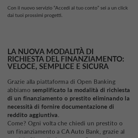
Con il nuovo servizio “Accedi al tuo conto” sei a un
click
dai tuoi prossimi progetti.
PROMOZIONI
DANIMARCA CA AUTO FINANCE
SIMULA RATA
FRANCIA CA AUTO BANK
LA NUOVA MODALITÀ DI
RICHIESTA DEL FINANZIAMENTO:
APRI CONTO REMUNERATO
GERMANIA CA AUTO BANK
VELOCE, SEMPLICE E SICURA
CALCOLA RENDIMENTO
GRECIA CA AUTO BANK
Grazie alla piattaforma di
Open Banking
abbiamo
semplificato la modalità di richiesta
di un finanziamento o prestito eliminando la
RICHIEDI PRESTITO
IRLANDA CA AUTO BANK
necessità di fornire documentazione di
reddito aggiuntiva
.
SCEGLI CARTA
PAESI BASSI CA AUTO FINANCE
Come? Ogni volta che chiedi un prestito o
un finanziamento a
CA Auto Bank
, grazie al
DRIVALIA