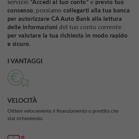
servizio
“Accedi al tuo conto”
e
previo tuo
POLONIA CA AUTO BANK
consenso
, possiamo
collegarti alla tua banca
per autorizzare
CA Auto Bank
alla lettura
SOSTENIBILITÀ
PORTOGALLO CA AUTO BANK
delle informazioni
del tuo conto corrente
per valutare la tua richiesta in modo rapido
OPEN BANKING
e sicuro
.
REGNO UNITO CA AUTO FINANCE
I VANTAGGI
SUPPORTO
SPAGNA CA AUTO BANK
MY CA AUTO BANK
SVEZIA CA AUTO FINANCE
VELOCITÀ
DRIVALIA
SVIZZERA CA AUTO FINANCE
Ottieni velocemente il finanziamento o prestito che
stai richiedendo.
CA AUTO BANK ITALIA