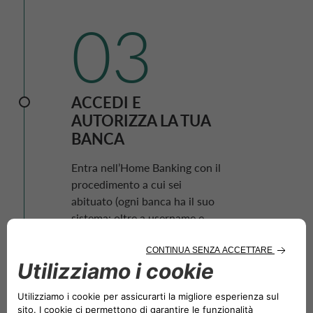
03
ACCEDI E
AUTORIZZA LA TUA
BANCA
Entra nell’
Home Banking
con il
procedimento a cui sei
abituato (ogni banca ha il suo
sistema: oltre a
username
e
password
, potresti dover
confermare l’accesso con il tuo
smartphone
o con un codice
inviato tramite
SMS
) e
autorizza la tua Banca a far