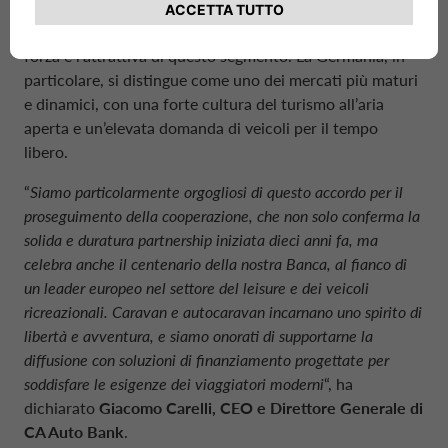
immatricolati in Europa
oltre 221.000 nuovi veicoli
ricreazionali (+5,2% rispetto al 2023)
, sottolineando la
forza e l’attrattiva di questo segmento. La Germania, in
particolare, si distingue come uno dei mercati più maturi
e dinamici, con una forte cultura del turismo all’aria
aperta e un’elevata domanda di veicoli per il tempo
libero.
“
Siamo particolarmente orgogliosi di questo accordo per il
proseguimento della cooperazione, che non solo conferma la
solida e duratura
partnership
iniziata dieci anni fa, ma
celebra anche il centenario della nostra Banca, al fianco di
un
leader
europeo nel settore del
leisure
e dei veicoli
ricreazionali. Caravan e autocaravan incarnano uno spirito di
libertà e avventura, e siamo onorati di supportarne la
diffusione con soluzioni di finanziamento progettate per
soddisfare le esigenze dei viaggiatori moderni
“, ha
dichiarato
Giacomo Carelli
,
CEO
e
Direttore Generale
di
CA Auto Bank
.