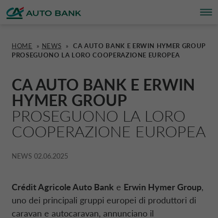
HOME
»
NEWS
»
CA AUTO BANK E ERWIN HYMER GROUP
PROSEGUONO LA LORO COOPERAZIONE EUROPEA
FINANZIAMENTI
FINANZIAMENTI
CA AUTO PAY
CARTE
SOSTENIBILITÀ
CA AUTO BANK ITALIA
CA AUTO BANK
E
ERWIN
CA AUTO PAY
PANORAMICA
PANORAMICA
PANORAMICA
SOSTENIBILITÀ
CA AUTO BANK GROUP
HYMER
GROUP
PROSEGUONO LA LORO
CARTE
AUTO
PER CHI VENDE
CARTA FUTURA
ESG
CORPORATE DRIVALIA
COOPERAZIONE EUROPEA
CONTO DEPOSITO
MOTOCICLI
PER CHI ACQUISTA
CARTA DRIVALIA
PROGETTI CSR
DRIVALIA MOBILITY STORE
NEWS
02.06.2025
CONTO REMUNERATO
CARAVAN E CAMPER
CARTA CA AUTO BANK
PIANO DI SOSTENIBILITÀ
AUSTRIA CA AUTO BANK
Crédit Agricole Auto Bank
e
Erwin Hymer Group
,
uno dei principali gruppi europei di produttori di
caravan e autocaravan, annunciano il
PRESTITI
VEICOLI COMMERCIALI
€CO CLUB
BELGIO CA AUTO BANK