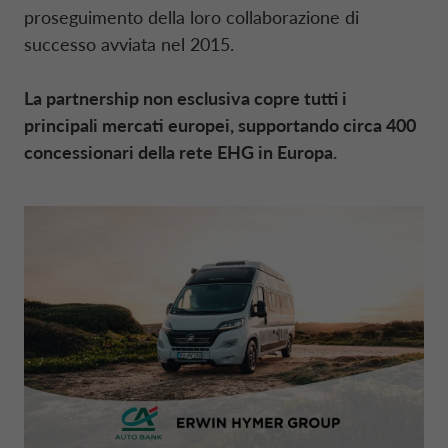
proseguimento della loro collaborazione di
successo avviata nel 2015.
PROMOZIONI
DANIMARCA CA AUTO FINANCE
La
partnership
non esclusiva copre tutti i
SIMULA RATA
principali mercati europei, supportando circa 400
FRANCIA CA AUTO BANK
concessionari della rete
EHG
in Europa.
APRI CONTO REMUNERATO
GERMANIA CA AUTO BANK
CALCOLA RENDIMENTO
GRECIA CA AUTO BANK
RICHIEDI PRESTITO
IRLANDA CA AUTO BANK
SCEGLI CARTA
PAESI BASSI CA AUTO FINANCE
DRIVALIA