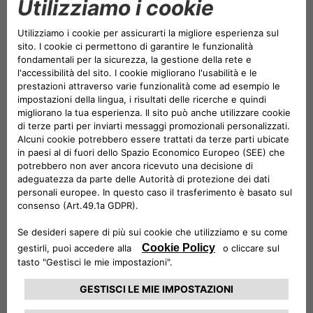
soddisfare una varietà di
esigenze e preferenze: dai
tradizionali contratti di acquisto
rateale a piani con valore futuro
garantito, pagamenti
balloon
e
soluzioni
rent-to-rent
ove
disponibili.
Attraverso questo accordo,
CA Auto Bank
consolida
ulteriormente il suo ruolo di banca della mobilità
leader
nel settore dei veicoli ricreazionali e del tempo libero,
uno dei pilastri dell’economia del
leisure
in tutta Europa.
Questo mercato ha registrato una crescita costante,
spinto dalla crescente voglia di viaggi indipendenti,
flessibili e a contatto con la natura: secondo la
European
Caravan Federation
(
ECF
)
, nel 2024 sono stati