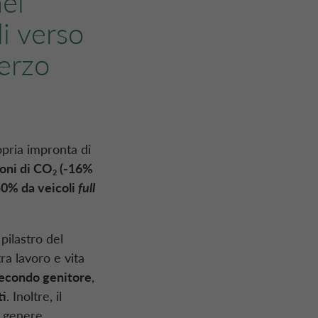
el
i verso
terzo
opria impronta di
ioni di CO
(-16%
2
50% da veicoli
full
pilastro del
tra lavoro e vita
 secondo genitore
,
ti
. Inoltre, il
i genere,