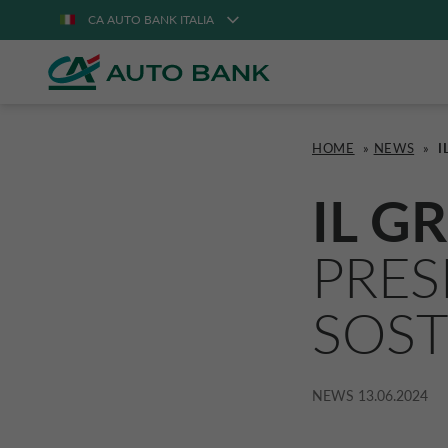
CA AUTO BANK ITALIA
HOME
»
NEWS
»
I
IL G
PRES
SOST
NEWS
13.06.2024