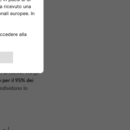
 Banca e le formule
i un’auto
nanziato sarà
basse emissioni
e in Europa
a diffusione di una
i fornitori.
enziali per
ai clienti. Tra gli
e per il 95% dei
ndividono lo