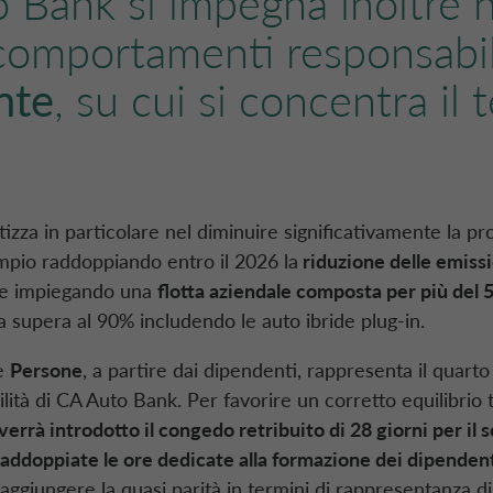
o Bank
si impegna inoltre n
comportamenti responsabil
nte
, su cui si concentra il 
izza in particolare nel diminuire significativamente la pr
mpio raddoppiando entro il 2026 la
riduzione delle emiss
e impiegando una
flotta aziendale composta per più del 
a supera al 90% includendo le auto ibride
plug-in
.
le
Persone
, a partire dai dipendenti, rappresenta il quarto 
lità di
CA Auto Bank
. Per favorire un corretto equilibrio 
verrà introdotto il congedo retribuito di 28 giorni per il
raddoppiate le ore dedicate alla formazione dei dipenden
ggiungere la quasi parità in termini di rappresentanza d