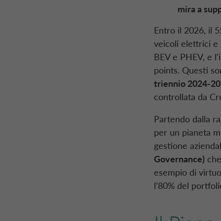
mira a supp
Entro il 2026, il
veicoli elettrici 
BEV e PHEV, e l’i
points. Questi so
triennio
2024-20
controllata da Cr
Partendo dalla ra
per un pianeta mig
gestione azienda
Governance)
che 
esempio di virtuo
l’80% del portfoli