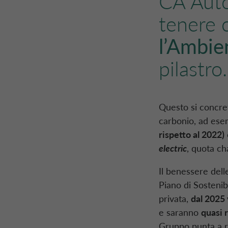
CA Aut
tenere 
l’Ambie
pilastro.
Questo si concret
carbonio, ad ese
rispetto al 2022)
electric
, quota ch
Il benessere del
Piano di Sostenibi
privata,
dal 2025 
e saranno
quasi 
Gruppo punta a ra