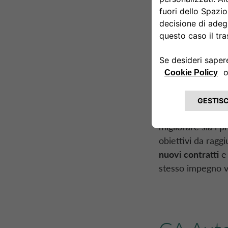
elettrici e ibridi 
di mobilità di Dri
finanziata su due 
composto da veicol
costituirà il 35% 
aumenteranno de
cultura aziendale 
Il secondo pilast
migliorare sia i pr
obiettivi da raggi
nuovi contratti
e 
stesso impegno ve