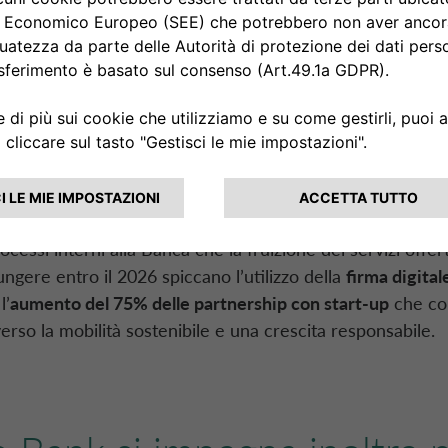
alla portata di tutti, grazie alle soluzioni finanziarie della
valia. Entro il 2026,
CA Auto Bank
punta a far sì che
più d
sarà elettrica o ibrida
; in particolare, il 35% del nuovo fi
i elettrici. In parallelo,
la quota di nuove auto a zero e 
della flotta di Drivalia
e
le stazioni di ricarica proprietari
l 45% (rispetto
al 2023)
. Il Gruppo contribuirà inoltre all
responsabile, rafforzando i requisiti ESG richiesti ai propr
ro è dedicato a
Innovazione e Digitalizzazione
, ambiti ess
ocessi interni alla Banca che la fruizione dei servizi offerti 
ungere entro il 2026 spiccano l’utilizzo della
firma digital
l’
aumento del 75% delle partnership con
start-up
che co
rso la mobilità sostenibile e una crescita responsabile.