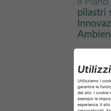
Il Piano
pilastri
Innovaz
Ambient
Per ciascun pilast
Auto Bank e Driva
conseguire entro 
Il Piano punta a 
Gruppo, allo scop
abbia un
impatto
solo i dipendenti,
Attraverso il prim