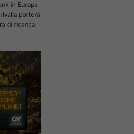
ank
in Europa
rivalia
porterà
ura di ricarica