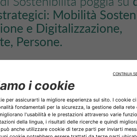
 di Sostenibilità poggia su
 strategici: Mobilità Sosteni
ione e Digitalizzazione,
e, Persone.
ro, è stata definita una serie di obiettivi qualitativi e qua
lia, la società di noleggio, leasing e mobilità del Gruppo
il 2026.
valorizzare il comportamento sostenibile ed etico di tutte 
o di realizzare una
crescita responsabile
e conseguire un
 ambientale e sociale positivo
, nel rispetto di tutti gli st
 i clienti e i fornitori, ma anche il territorio e la comunità.
o pilastro, la
Mobilità sostenibile
, il Gruppo mira a render