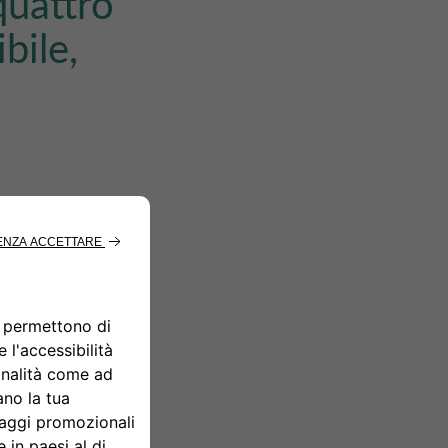
quattro
bile,
ntitativi che CA
, dovranno
le società del
 profitto che
akeholder: non
e i veicoli