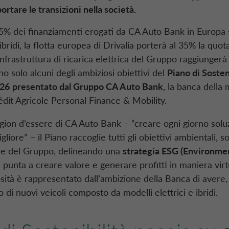
ortare le transizioni nella società.
 55% dei finanziamenti erogati da
CA Auto Bank
in Europa 
e ibridi, la flotta europea di Drivalia porterà al 35% la quo
nfrastruttura di ricarica elettrica del Gruppo raggiungerà
no solo alcuni degli ambiziosi obiettivi del
Piano di Sosteni
26
presentato dal Gruppo
CA Auto Bank
, la banca della 
édit Agricole Personal Finance & Mobility.
gion d’essere di
CA Auto Bank
– “creare ogni giorno soluz
liore” – il Piano raccoglie tutti gli obiettivi ambientali, so
le del Gruppo, delineando una
strategia ESG (Environment
punta a creare valore e generare profitti in maniera vir
sità è rappresentato dall’ambizione della Banca di avere, 
o di nuovi veicoli composto da modelli elettrici e ibridi.