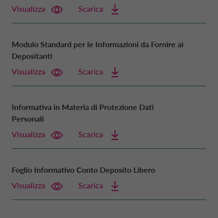
Visualizza
Scarica
PROMOZIONI
DANIMARCA CA AUTO FINANCE
Modulo Standard per le Informazioni da Fornire ai
Depositanti
SIMULA RATA
FRANCIA CA AUTO BANK
Visualizza
Scarica
APRI CONTO REMUNERATO
GERMANIA CA AUTO BANK
Informativa in Materia di Protezione Dati
Personali
CALCOLA RENDIMENTO
GRECIA CA AUTO BANK
Visualizza
Scarica
RICHIEDI PRESTITO
IRLANDA CA AUTO BANK
Foglio Informativo Conto Deposito Libero
Visualizza
Scarica
SCEGLI CARTA
PAESI BASSI CA AUTO FINANCE
DRIVALIA