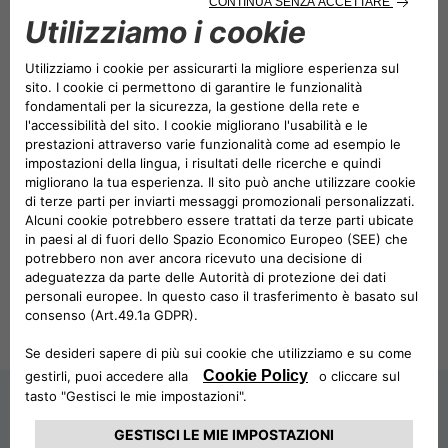
Kasko Pneumatici Veicoli Pesanti
Visualizza
Scarica
GAP Tutela Valore Veicolo
Visualizza
Scarica
Assistenza Stradale Mezzi Pesanti
Visualizza
Scarica
TRASPARENZA