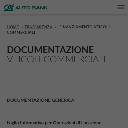
HOME
»
TRASPARENZA
»
FINANZIAMENTO VEICOLI
COMMERCIALI
FINANZIAMENTI
FINANZIAMENTI
CA AUTO PAY
CARTE
SOSTENIBILITÀ
CA AUTO BANK ITALIA
DOCUMENTAZIONE
CA AUTO PAY
PANORAMICA
PANORAMICA
PANORAMICA
SOSTENIBILITÀ
CA AUTO BANK GROUP
VEICOLI COMMERCIALI
CARTE
AUTO
PER CHI VENDE
CARTA FUTURA
ESG
CORPORATE DRIVALIA
CONTO DEPOSITO
MOTOCICLI
PER CHI ACQUISTA
CARTA DRIVALIA
PROGETTI CSR
DRIVALIA MOBILITY STORE
DOCUMENTAZIONE GENERICA
CONTO REMUNERATO
CARAVAN E CAMPER
CARTA CA AUTO BANK
PIANO DI SOSTENIBILITÀ
AUSTRIA CA AUTO BANK
Foglio Informativo per Operazioni di Locazione
PRESTITI
VEICOLI COMMERCIALI
€CO CLUB
BELGIO CA AUTO BANK