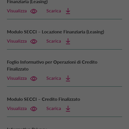
Finanziaria (Leasing)
Visualizza
Scarica
PROMOZIONI
DANIMARCA CA AUTO FINANCE
Modulo SECCI – Locazione Finanziaria (Leasing)
SIMULA RATA
FRANCIA CA AUTO BANK
Visualizza
Scarica
APRI CONTO REMUNERATO
GERMANIA CA AUTO BANK
Foglio Informativo per Operazioni di Credito
Finalizzato
CALCOLA RENDIMENTO
GRECIA CA AUTO BANK
Visualizza
Scarica
RICHIEDI PRESTITO
IRLANDA CA AUTO BANK
Modulo SECCI – Credito Finalizzato
Visualizza
Scarica
SCEGLI CARTA
PAESI BASSI CA AUTO FINANCE
DRIVALIA