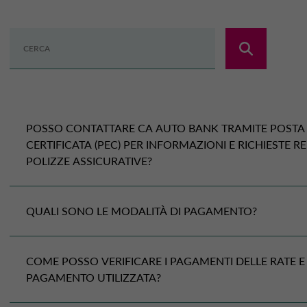
POSSO CONTATTARE
CA AUTO BANK
TRAMITE POSTA
CERTIFICATA (PEC) PER INFORMAZIONI E RICHIESTE R
POLIZZE ASSICURATIVE?
INDIRIZZO PEC:
QUALI SONO LE MODALITÀ DI PAGAMENTO?
customer.care@pec.ca-autobank.com
Il pagamento delle rate del tuo finanziamento può e
COME POSSO VERIFICARE I PAGAMENTI DELLE RATE E 
PAGAMENTO UTILIZZATA?
automatico sia su conto corrente bancario (
Sepa
) c
BancoPosta); se non sei titolare di un conto corrent