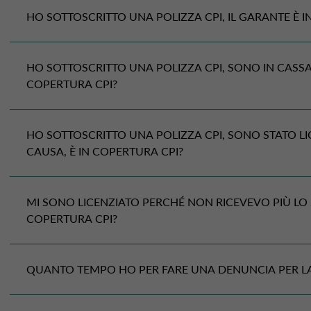
defunto, il comune dove è avvenuto il decesso, o in
Puoi verificare le garanzie coperte nella documentaz
HO SOTTOSCRITTO UNA POLIZZA
CPI
, IL GARANTE È 
avvenuto in nosocomio.
la documentazione contrattuale, puoi scaricare i d
In alcuni casi può essere sostituito dal certificato 
Clienti nella sezione Documenti.
No, la Polizza copre solo l’intestatario del finanziam
HO SOTTOSCRITTO UNA POLIZZA
CPI
, SONO IN CASSA
COPERTURA
CPI
?
No, questa casistica non rientra nelle coperture.
HO SOTTOSCRITTO UNA POLIZZA
CPI
, SONO STATO L
CAUSA, È IN COPERTURA
CPI
?
No, se il licenziamento è avvenuto per giusta causa 
MI SONO LICENZIATO PERCHÉ NON RICEVEVO PIÙ LO S
COPERTURA
CPI
?
soggettivo (incluso il mancato superamento del peri
disciplinare, o sia conseguenza di risoluzione conse
fronte di una vertenza derivante dalle precedenti co
Si, l’evento è coperto, ma devi compilare il modulo 
QUANTO TEMPO HO PER FARE UNA DENUNCIA PER L
giustificato motivo soggettivo, disciplinare); non è i
che comprova la causa delle tue dimissioni.