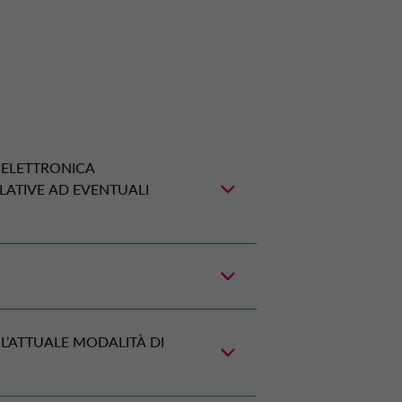
 ELETTRONICA
ELATIVE AD EVENTUALI
ssere effettuato con addebito
L’ATTUALE MODALITÀ DI
he su conto BancoPosta (
Sepa
e bancario o postale, puoi